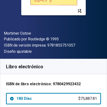
Autor(es)
Mortimer Ostow
Editor
Copyright
Publicado por
Routledge
© 1995
"ISBN-13 9781855
ISBN de versión impresa:
9781855751057
Formato
Diseño ajustable
Disponible en
$
75887.81
ARS
SKU:
9780429923432R180
Libro electrónico
ISBN de libro electrónico:
9780429923432
180 Días
$75,887.81