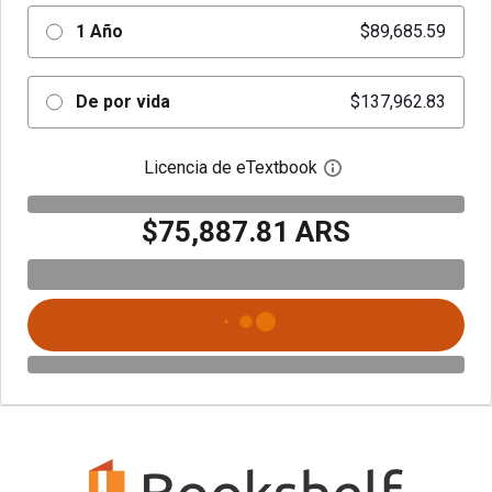
1 Año
$89,685.59
De por vida
$137,962.83
Licencia de eTextbook
Abre el cuadro de di
$75,887.81 ARS