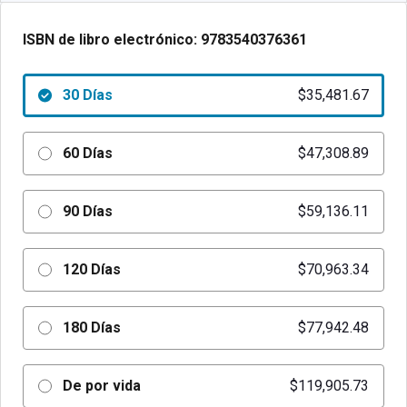
ISBN de libro electrónico:
9783540376361
30 Días
$35,481.67
60 Días
$47,308.89
90 Días
$59,136.11
120 Días
$70,963.34
180 Días
$77,942.48
De por vida
$119,905.73