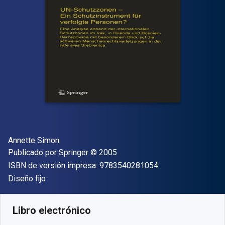
Autor(es)
Annette Simon
Editor
Copyright
Publicado por
Springer
© 2005
"ISBN-13 9783540
ISBN de versión impresa:
9783540281054
Formato
Diseño fijo
Disponible en
$
35481.67
ARS
SKU:
9783540376361R30
Libro electrónico