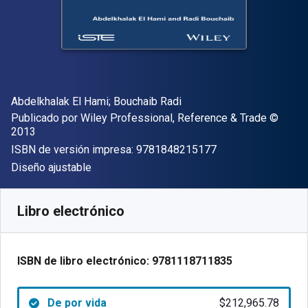
Autor(es)
Abdelkhalak El Hami; Bouchaib Radi
Editor
Copyrig
Publicado por
Wiley Professional, Reference & Trade
©
2013
"ISBN-13 9781848
ISBN de versión impresa:
9781848215177
Formato
Diseño ajustable
Disponible en
$
212965.78
ARS
SKU:
9781118711835
Libro electrónico
ISBN de libro electrónico:
9781118711835
De por vida
$212,965.78