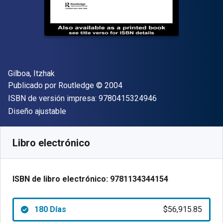
Autor(es)
Gilboa, Itzhak
Editor
Copyright
Publicado por
Routledge
© 2004
"ISBN-13 9780415
ISBN de versión impresa:
9780415324946
Formato
Diseño ajustable
Disponible en
$
56915.85
ARS
SKU:
9781134344154R180
Libro electrónico
ISBN de libro electrónico:
9781134344154
180 Días
$56,915.85