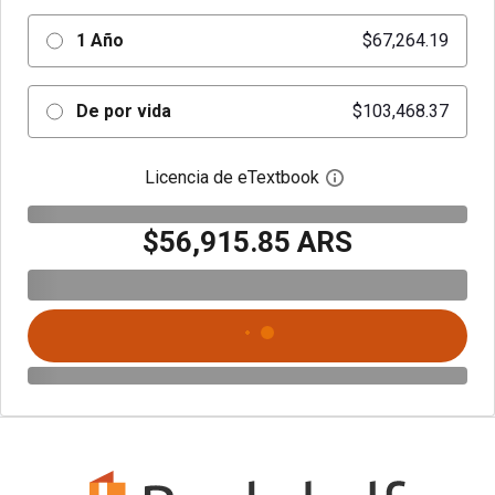
1 Año
$67,264.19
De por vida
$103,468.37
Licencia de eTextbook
Abre el cuadro de di
$56,915.85 ARS