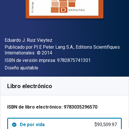
Autor(es)
Eduardo J. Ruiz Vieytez
Editor
Publicado por
P.I.E Peter Lang S.A., Editions Scientifiques
Copyright
Internationales
© 2014
"ISBN-13 9782875
ISBN de versión impresa:
9782875741301
Formato
Diseño ajustable
Disponible en
$
93509.97
ARS
SKU:
9783035296570
Libro electrónico
ISBN de libro electrónico:
9783035296570
De por vida
$93,509.97