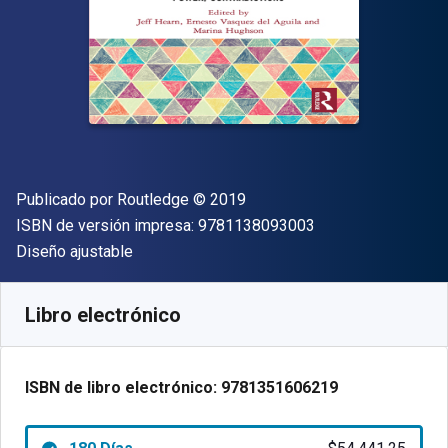
Editor
Copyright
Publicado por
Routledge
© 2019
"ISBN-13 9781138
ISBN de versión impresa:
9781138093003
Formato
Diseño ajustable
Disponible en
$
54441.25
ARS
SKU:
9781351606219R180
Libro electrónico
ISBN de libro electrónico:
9781351606219