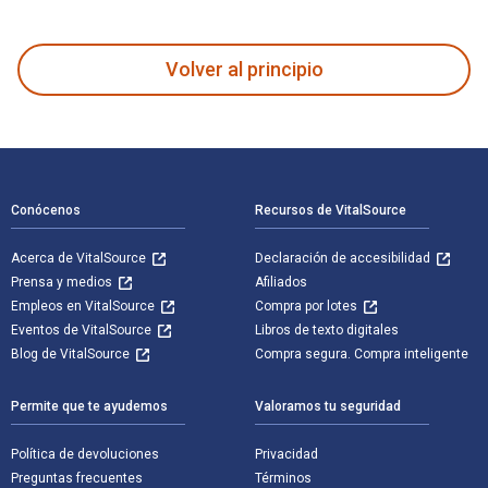
Unsustainable Institutions of Men: Transnational Dispersed 
Volver al principio
Navegación de pie de página
Conócenos
Recursos de VitalSource
Acerca de VitalSource
Declaración de accesibilidad
Prensa y medios
Afiliados
Empleos en VitalSource
Compra por lotes
Eventos de VitalSource
Libros de texto digitales
Blog de VitalSource
Compra segura. Compra inteligente
Permite que te ayudemos
Valoramos tu seguridad
Política de devoluciones
Privacidad
Preguntas frecuentes
Términos