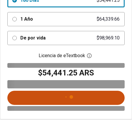
180 Días
$54,441.25
1 Año
$64,339.66
De por vida
$98,969.10
Licencia de eTextbook
Abre el cuadro de di
$54,441.25 ARS