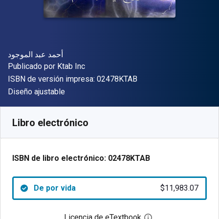
Autor(es)
أحمد عبد الموجود
Editor
Publicado por
Ktab Inc
"ISBN-13 02478KTAB"
ISBN de versión impresa:
02478KTAB
Formato
Diseño ajustable
Disponible en
$
11983.07
ARS
SKU:
02478KTAB
Libro electrónico
ISBN de libro electrónico:
02478KTAB
De por vida
$11,983.07
Licencia de eTextbook
Abre el cuadro de di