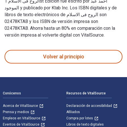
الروح فى الاسلام 1st Edición fue escrito por أحمد عبد
الموجود y publicado por Ktab Inc. Los ISBN digitales y de
libros de texto electrónicos de الروح فى الاسلام son
02478KTAB y los ISBN de versión impresa son
02478KTAB. Ahorra hasta un 80% en comparación con la
versión impresa al volverte digital con VitalSource.
Volver al principio
Navegación de pie de página
Conócenos
Recursos de VitalSource
Acerca de VitalSource
Declaración de accesibilidad
Prensa y medios
Afiliados
Empleos en VitalSource
Compra por lotes
Eventos de VitalSource
Libros de texto digitales