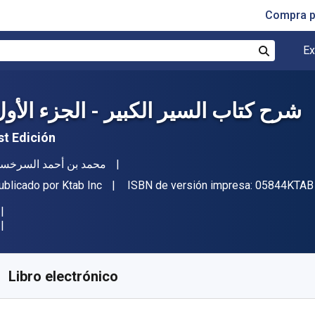
Compra p
Ex
Buscar
شرح كتاب السير الكبير - الجزء الأو
st Edición
utor(es)
محمد بن أحمد السرخس
itor
ublicado por
Ktab Inc
ISBN de versión impresa:
05844KTAB
isponible en
$
44977.77
ARS
KU:
05844KTAB
Libro electrónico