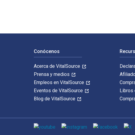
Navegación de pie de página
Conócenos
Recurs
Acerca de VitalSource
Declar
Prensa y medios
Afiliad
Empleos en VitalSource
Compra
Eventos de VitalSource
Libros 
Blog de VitalSource
Compra
Medios de comunicación social