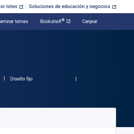
or lotes
Soluciones de educación y negocios
®
aminar temas
Bookshelf
Canjear
"ISBN-13 05844KTAB"
Formato
Diseño fijo