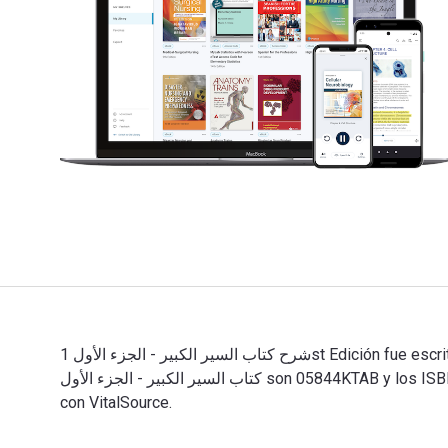
شرح كتاب السير الكبير - الجزء الأول 1st Edición fue escrito por محمد بن أحمد السرخسي y publicado por Ktab Inc. Los ISBN digitales y de libros de texto electrónicos de شرح
كتاب السير الكبير - الجزء الأول son 05844KTAB y los ISBN de versión impresa son 05844KTAB. Ahorra hasta un 80% en comparación con la versión impresa al volverte digital
con VitalSource.