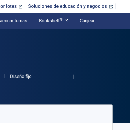
or lotes
Soluciones de educación y negocios
®
aminar temas
Bookshelf
Canjear
"ISBN-13 07436KTAB"
Formato
Diseño fijo