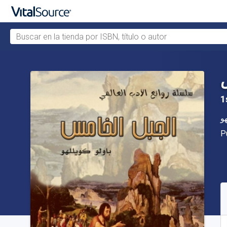
Buscar en la tienda por ISBN, título o autor
Saltar al contenido principal
1
A
هو
Ed
P
D
S