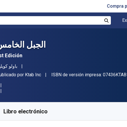
Compra p
Ex
Buscar
الجبل الخامس
st Edición
utor(es)
باولو كويل
itor
ublicado por
Ktab Inc
ISBN de versión impresa:
07436KTAB
isponible en
$
44654.94
ARS
KU:
07436KTAB
Libro electrónico