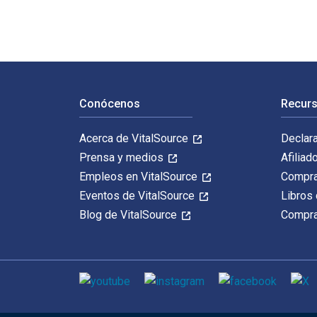
Navegación de pie de página
Conócenos
Recurs
Acerca de VitalSource
Declar
Prensa y medios
Afiliad
Empleos en VitalSource
Compra
Eventos de VitalSource
Libros 
Blog de VitalSource
Compra
Medios de comunicación social