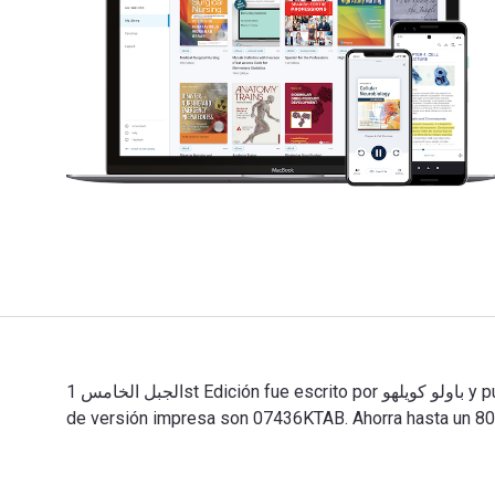
الجبل الخامس 1st Edición fue escrito por باولو كويلهو y publicado por Ktab Inc. Los ISBN digitales y de libros de texto electrónicos de الجبل الخامس son 07436KTAB y los ISBN
de versión impresa son 07436KTAB. Ahorra hasta un 80% 