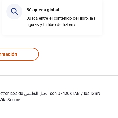
Búsqueda global
Busca entre el contenido del libro, las
figuras y tu libro de trabajo
ormación
VitalSource.
الجبل الخامس 1st Edición fue escrito por باولو كويلهو y publicado por K