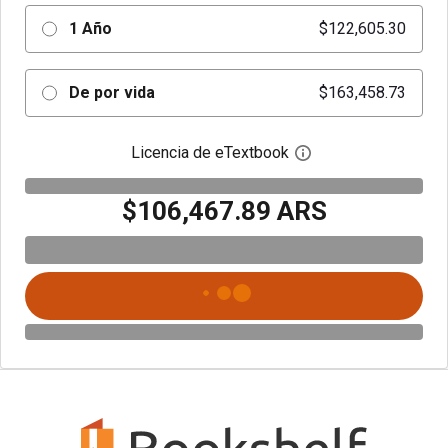
1 Año
$122,605.30
De por vida
$163,458.73
Licencia de eTextbook
Abre el cuadro de di
$106,467.89 ARS