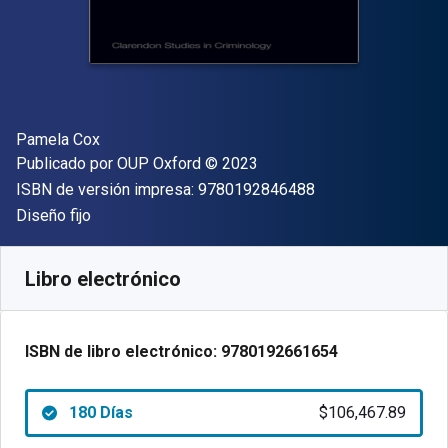
Autor(es)
Pamela Cox
Editor
Copyright
Publicado por
OUP Oxford
© 2023
"ISBN-13 9780192
ISBN de versión impresa:
9780192846488
Formato
Diseño fijo
Disponible en
$
106467.89
ARS
SKU:
9780192661654R180
Libro electrónico
ISBN de libro electrónico:
9780192661654
180 Días
$106,467.89