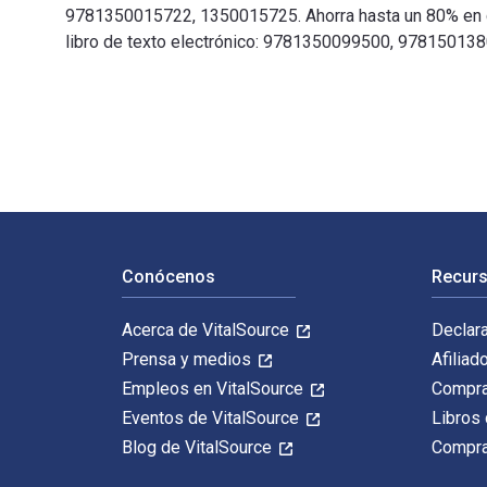
9781350015722, 1350015725. Ahorra hasta un 80% en com
libro de texto electrónico: 9781350099500, 97815013
Video Game Level Design: How to Create Video Games w
Navegación de pie de página
Conócenos
Recurs
Acerca de VitalSource
Declar
Prensa y medios
Afiliad
Empleos en VitalSource
Compra
Eventos de VitalSource
Libros 
Blog de VitalSource
Compra