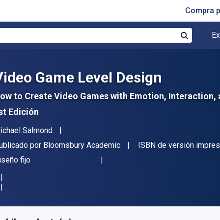
Compra p
Ex
Buscar
Video Game Level Design
ow to Create Video Games with Emotion, Interaction
st Edición
utor(es)
ichael Salmond
itor
ublicado por
Bloomsbury Academic
ISBN de versión impres
ormato
iseño fijo
isponible en
$
47527.36
ARS
KU:
9781350015739R365