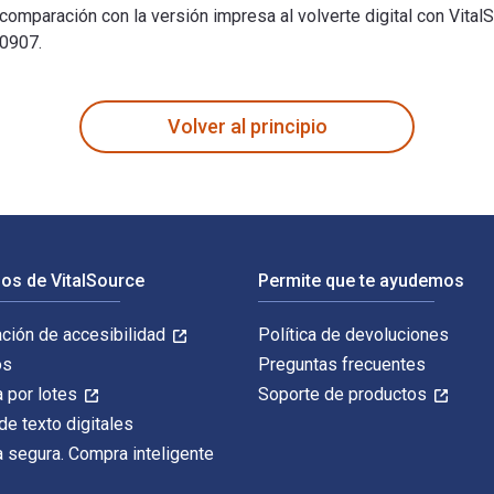
paración con la versión impresa al volverte digital con VitalS
80907.
ith Emotion, Interaction, and Engagement 1st Edición fue escr
Volver al principio
os de VitalSource
Permite que te ayudemos
ación de accesibilidad
Política de devoluciones
os
Preguntas frecuentes
 por lotes
Soporte de productos
de texto digitales
 segura. Compra inteligente