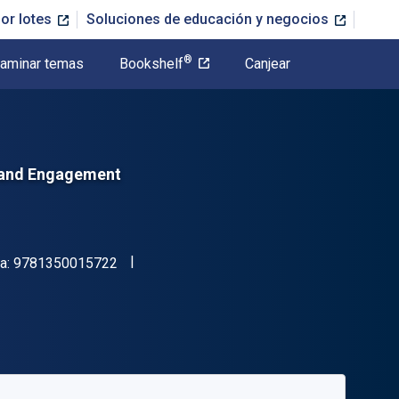
or lotes
Soluciones de educación y negocios
®
aminar temas
Bookshelf
Canjear
, and Engagement
"ISBN-13 9781350015722"
a:
9781350015722