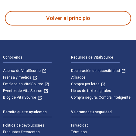
Violence and the Third World in International Relations 1st
Volver al principio
Navegación de pie de página
Conócenos
Recursos de VitalSource
Acerca de VitalSource
Declaración de accesibilidad
Prensa y medios
Afiliados
Empleos en VitalSource
Compra por lotes
Eventos de VitalSource
Libros de texto digitales
Blog de VitalSource
Compra segura. Compra inteligente
Permite que te ayudemos
Valoramos tu seguridad
Política de devoluciones
Privacidad
Preguntas frecuentes
Términos