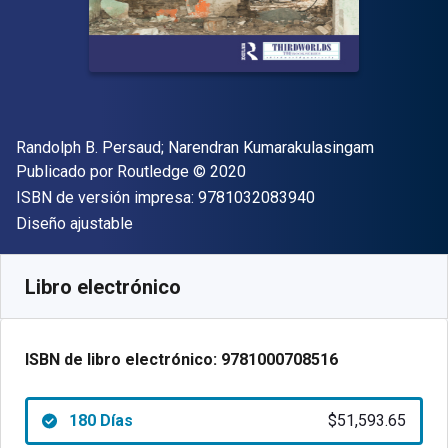
Autor(es)
Randolph B. Persaud; ‎Narendran Kumarakulasingam
Editor
Copyright
Publicado por
Routledge
© 2020
"ISBN-13 9781032
ISBN de versión impresa:
9781032083940
Formato
Diseño ajustable
Disponible en
$
51593.65
ARS
SKU:
9781000708516R180
Libro electrónico
ISBN de libro electrónico:
9781000708516
180 Días
$51,593.65