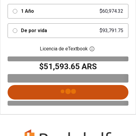
1 Año
$60,974.32
De por vida
$93,791.75
Licencia de eTextbook
Abre el cuadro de di
$51,593.65 ARS