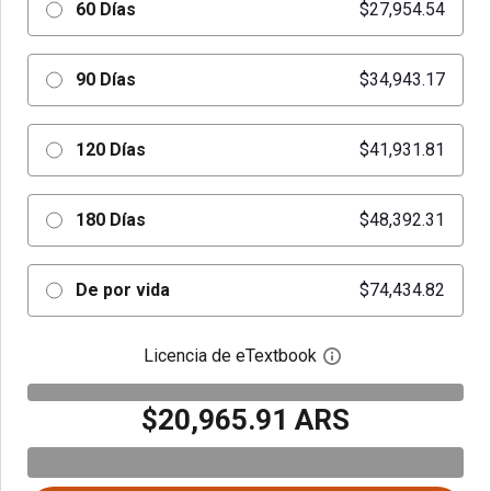
60 Días
$27,954.54
90 Días
$34,943.17
120 Días
$41,931.81
180 Días
$48,392.31
De por vida
$74,434.82
Licencia de eTextbook
Abre el cuadro de di
$20,965.91 ARS