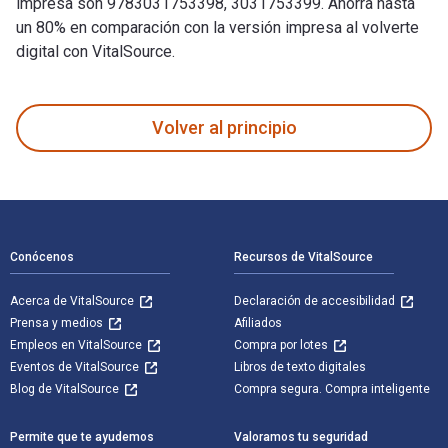
impresa son 9783031753398, 3031753399. Ahorra hasta
un 80% en comparación con la versión impresa al volverte
digital con VitalSource.
Visualization for Artificial Intelligence fue escrito por Shi
Volver al principio
Navegación de pie de página
Conócenos
Recursos de VitalSource
Acerca de VitalSource
Declaración de accesibilidad
Prensa y medios
Afiliados
Empleos en VitalSource
Compra por lotes
Eventos de VitalSource
Libros de texto digitales
Blog de VitalSource
Compra segura. Compra inteligente
Permite que te ayudemos
Valoramos tu seguridad