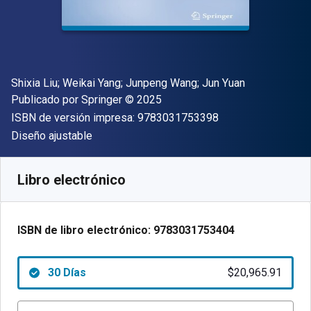
Autor(es)
Shixia Liu; Weikai Yang; Junpeng Wang; Jun Yuan
Editor
Copyright
Publicado por
Springer
© 2025
"ISBN-13 9783031
ISBN de versión impresa:
9783031753398
Formato
Diseño ajustable
Disponible en
$
20965.91
ARS
SKU:
9783031753404R30
Libro electrónico
ISBN de libro electrónico:
9783031753404
30 Días
$20,965.91