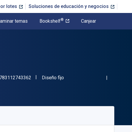
or lotes
Soluciones de educación y negocios
®
aminar temas
Bookshelf
Canjear
"ISBN-13 9783112743362"
Formato
783112743362
Diseño fijo