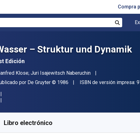
Compra p
Ex
Buscar
Wasser – Struktur und Dynamik
st Edición
utor(es)
anfred Klose; Juri Isajewitsch Naberuchin
itor
Copyright
ublicado por
De Gruyter
© 1986
ISBN de versión impresa:
9
isponible en
$
177473.23
ARS
KU:
9783112743379
Libro electrónico