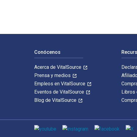
Navegación de pie de página
Conócenos
Recurs
Acerca de VitalSource
Declar
Prensa y medios
Afiliad
Empleos en VitalSource
Compra
Eventos de VitalSource
Libros 
Blog de VitalSource
Compra
Medios de comunicación social