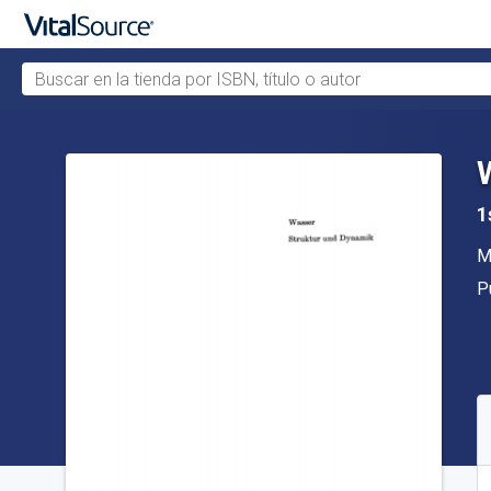
Buscar en la tienda por ISBN, título o autor
Saltar al contenido principal
1
A
M
Ed
P
D
S