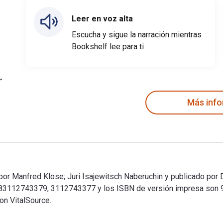
Leer en voz alta
Escucha y sigue la narración mientras
Bookshelf lee para ti
Más inf
or Manfred Klose; Juri Isajewitsch Naberuchin y publicado por D
9783112743379, 3112743377 y los ISBN de versión impresa son
on VitalSource.
 por Manfred Klose; Juri Isajewitsch Naberuchin y publicado po