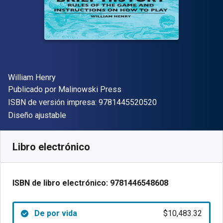
Autor(es)
William Henry
Editor
Publicado por
Malinowski Press
"ISBN-13 9781445
ISBN de versión impresa:
9781445520520
Formato
Diseño ajustable
Disponible en
$
10483.32
ARS
SKU:
9781446548608
Libro electrónico
ISBN de libro electrónico:
9781446548608
De por vida
$10,483.32