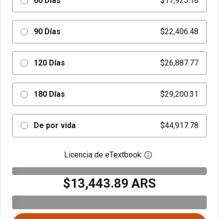
60 Días
$17,925.18
90 Días
$22,406.48
120 Días
$26,887.77
180 Días
$29,200.31
De por vida
$44,917.78
Licencia de eTextbook
Abre el cuadro de di
$13,443.89 ARS