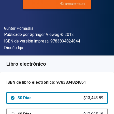
Autor(es)
Günter Pomaska
Editor
Copyright
Publicado por
Springer Vieweg
© 2012
"ISBN-13 9783834
ISBN de versión impresa:
9783834824844
Formato
Diseño fijo
Disponible en
$
13443.89
ARS
SKU:
9783834824851R30
Libro electrónico
ISBN de libro electrónico:
9783834824851
30 Días
$13,443.89