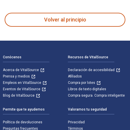
When William Came fue escrito por Saki y publicado por Otbe
Volver al principio
Navegación de pie de página
Conócenos
Recursos de VitalSource
Acerca de VitalSource
Declaración de accesibilidad
Prensa y medios
Afiliados
Empleos en VitalSource
Compra por lotes
Eventos de VitalSource
Libros de texto digitales
Blog de VitalSource
Compra segura. Compra inteligente
Permite que te ayudemos
Valoramos tu seguridad
Política de devoluciones
Privacidad
Preguntas frecuentes
Términos