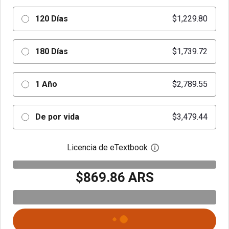
120 Días
$1,229.80
180 Días
$1,739.72
1 Año
$2,789.55
De por vida
$3,479.44
Licencia de eTextbook
Abre el cuadro de di
$869.86 ARS