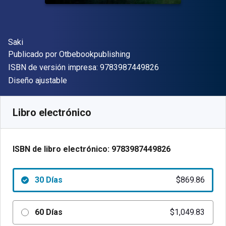
Autor(es)
Saki
Editor
Publicado por
Otbebookpublishing
"ISBN-13 9783987
ISBN de versión impresa:
9783987449826
Formato
Diseño ajustable
Disponible en
$
869.86
ARS
SKU:
9783987449826R30
Libro electrónico
ISBN de libro electrónico:
9783987449826
30 Días
$869.86
60 Días
$1,049.83