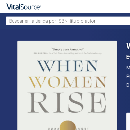
Buscar en la tienda por ISBN, título o autor
Saltar al contenido principal
E
A
M
Ed
P
F
D
D
S