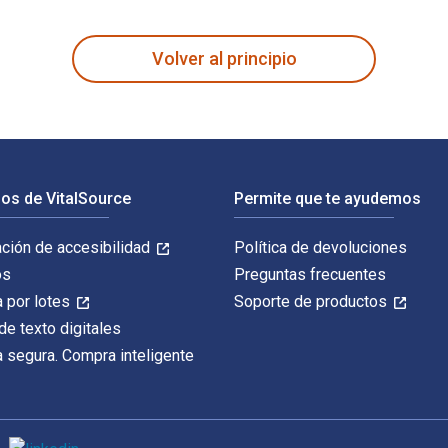
r Mind, Body, and Soul fue escrito por Michele Kambolis y pub
Volver al principio
os de VitalSource
Permite que te ayudemos
ación de accesibilidad
Política de devoluciones
os
Preguntas frecuentes
 por lotes
Soporte de productos
de texto digitales
 segura. Compra inteligente