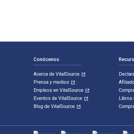
When Women Rise: Everyday Practices to Strengthen You
Navegación de pie de página
Conócenos
Recurs
Acerca de VitalSource
Declar
Prensa y medios
Afiliad
Empleos en VitalSource
Compra
Eventos de VitalSource
Libros 
Blog de VitalSource
Compra
Medios de comunicación social