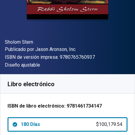
Autor(es)
Sholom Stern
Editor
Publicado por
Jason Aronson, Inc.
"ISBN-13 9780765
ISBN de versión impresa:
9780765760937
Formato
Diseño ajustable
Disponible en
$
100179.54
ARS
SKU:
9781461734147R180
Libro electrónico
ISBN de libro electrónico:
9781461734147
180 Días
$100,179.54