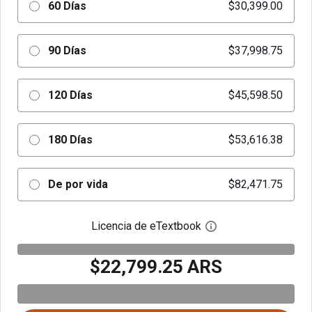
60 Días
$30,399.00
90 Días
$37,998.75
120 Días
$45,598.50
180 Días
$53,616.38
De por vida
$82,471.75
Licencia de eTextbook
Abre el cuadro de di
$22,799.25 ARS