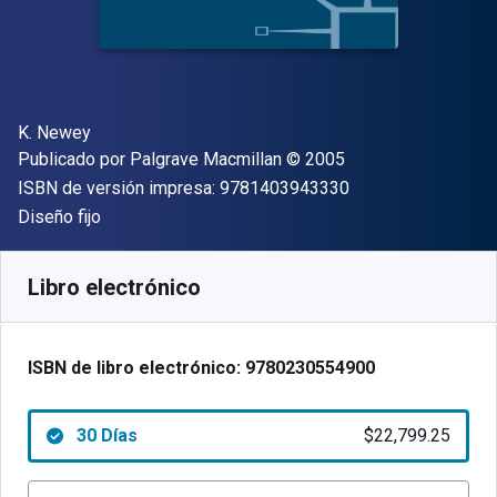
Autor(es)
K. Newey
Editor
Copyright
Publicado por
Palgrave Macmillan
© 2005
"ISBN-13 9781403
ISBN de versión impresa:
9781403943330
Formato
Diseño fijo
Disponible en
$
22799.25
ARS
SKU:
9780230554900R30
Libro electrónico
ISBN de libro electrónico:
9780230554900
30 Días
$22,799.25