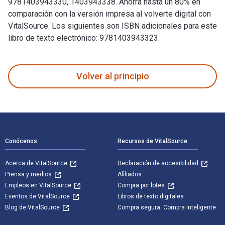
9781403943330, 1403943338. Ahorra hasta un 80% en
comparación con la versión impresa al volverte digital con
VitalSource. Los siguientes son ISBN adicionales para este
libro de texto electrónico: 9781403943323.
Women's Theatre Writing in Victorian Britain fue escrito por
Volver al principio
Navegación de pie de página
Conócenos
Recursos de VitalSource
Acerca de VitalSource
Declaración de accesibilidad
Prensa y medios
Afiliados
Empleos en VitalSource
Compra por lotes
Eventos de VitalSource
Libros de texto digitales
Blog de VitalSource
Compra segura. Compra inteligente