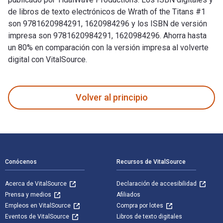
de libros de texto electrónicos de Wrath of the Titans #1
son 9781620984291, 1620984296 y los ISBN de versión
impresa son 9781620984291, 1620984296. Ahorra hasta
un 80% en comparación con la versión impresa al volverte
digital con VitalSource.
Wrath of the Titans #1 fue escrito por Darren G. Davis y pub
Volver al principio
Navegación de pie de página
Conócenos
Recursos de VitalSource
Acerca de VitalSource
Declaración de accesibilidad
Prensa y medios
Afiliados
Empleos en VitalSource
Compra por lotes
Eventos de VitalSource
Libros de texto digitales