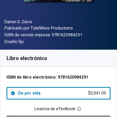
Autor(es)
Darren G. Davis
Editor
Publicado por
TidalWave Productions
"ISBN-13 9781620
ISBN de versión impresa:
9781620984291
Formato
Diseño fijo
Disponible en
$
5941.09
ARS
SKU:
9781620984291
Libro electrónico
ISBN de libro electrónico:
9781620984291
De por vida
$5,941.09
Licencia de eTextbook
Abre el cuadro de di