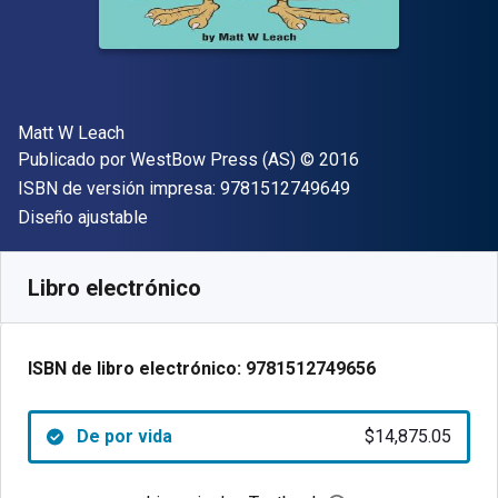
Autor(es)
Matt W Leach
Editor
Copyright
Publicado por
WestBow Press (AS)
© 2016
"ISBN-13 9781512
ISBN de versión impresa:
9781512749649
Formato
Diseño ajustable
Disponible en
$
14875.05
ARS
SKU:
9781512749656
Libro electrónico
ISBN de libro electrónico:
9781512749656
De por vida
$14,875.05