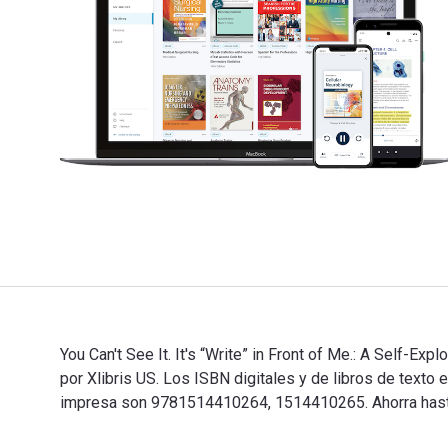
You Can't See It. It's “Write” in Front of Me.: A Self-
por Xlibris US. Los ISBN digitales y de libros de texto
impresa son 9781514410264, 1514410265. Ahorra hasta u
You Can't See It. It's “Write” in Front of Me.: A Self-