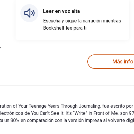
Leer en voz alta
Escucha y sigue la narración mientras
Bookshelf lee para ti
Más inf
Exploration of Your Teenage Years Through Journaling. fue escrit
 electrónicos de You Can't See It. It's “Write” in Front of Me. 
n 80% en comparación con la versión impresa al volverte digit
Exploration of Your Teenage Years Through Journaling. fue escri