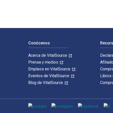
Navegación de pie de página
Conócenos
Recurs
Acerca de VitalSource
Declar
Prensa y medios
Afiliad
Empleos en VitalSource
Compra
Eventos de VitalSource
Libros 
Blog de VitalSource
Compra
Medios de comunicación social