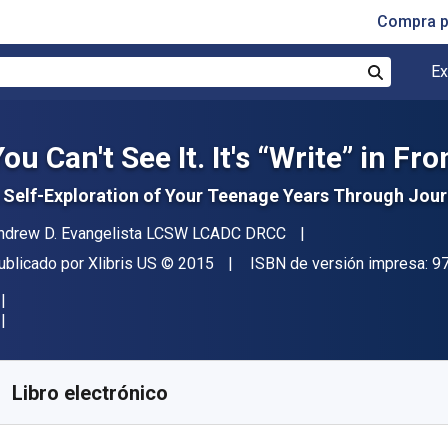
Compra p
Ex
Buscar
ou Can't See It. It's “Write” in Fr
 Self-Exploration of Your Teenage Years Through Jour
utor(es)
ndrew D. Evangelista LCSW LCADC DRCC
itor
Copyright
ublicado por
Xlibris US
© 2015
ISBN de versión impresa:
9
isponible en
$
5984.04
ARS
KU:
9781514410257
Libro electrónico