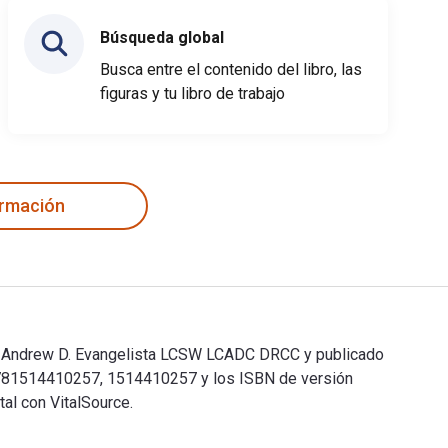
Búsqueda global
Busca entre el contenido del libro, las
figuras y tu libro de trabajo
ormación
o por Andrew D. Evangelista LCSW LCADC DRCC y publicado
son 9781514410257, 1514410257 y los ISBN de versión
al con VitalSource.
to por Andrew D. Evangelista LCSW LCADC DRCC y publicado por Xl