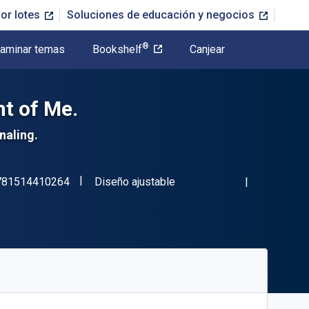
or lotes
Soluciones de educación y negocios
®
aminar temas
Bookshelf
Canjear
ont of Me.
naling.
"ISBN-13 9781514410264"
Formato
781514410264
Diseño ajustable