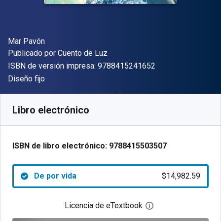
Autor(es)
Mar Pavón
Editor
Publicado por
Cuento de Luz
"ISBN-13 9788415
ISBN de versión impresa:
9788415241652
Formato
Diseño fijo
Disponible en
$
14982.59
ARS
SKU:
9788415503507
Libro electrónico
ISBN de libro electrónico:
9788415503507
De por vida
$14,982.59
Licencia de eTextbook
Abre el cuadro de di