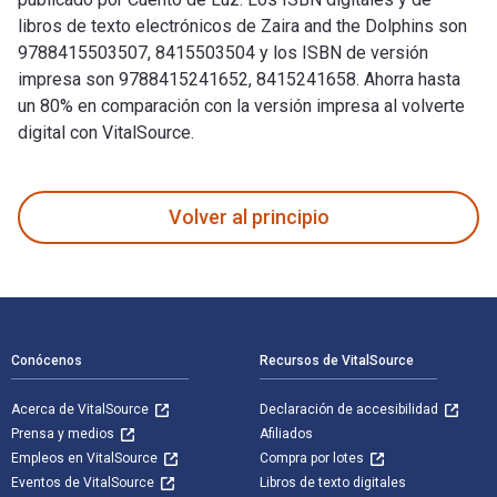
libros de texto electrónicos de Zaira and the Dolphins son
9788415503507, 8415503504 y los ISBN de versión
impresa son 9788415241652, 8415241658. Ahorra hasta
un 80% en comparación con la versión impresa al volverte
digital con VitalSource.
Zaira and the Dolphins fue escrito por Mar Pavón y publicad
Volver al principio
Navegación de pie de página
Conócenos
Recursos de VitalSource
Acerca de VitalSource
Declaración de accesibilidad
Prensa y medios
Afiliados
Empleos en VitalSource
Compra por lotes
Eventos de VitalSource
Libros de texto digitales