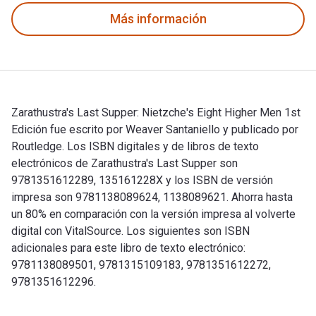
Más información
Zarathustra's Last Supper: Nietzche's Eight Higher Men 1st
Edición fue escrito por Weaver Santaniello y publicado por
Routledge. Los ISBN digitales y de libros de texto
electrónicos de Zarathustra's Last Supper son
9781351612289, 135161228X y los ISBN de versión
impresa son 9781138089624, 1138089621. Ahorra hasta
un 80% en comparación con la versión impresa al volverte
digital con VitalSource. Los siguientes son ISBN
adicionales para este libro de texto electrónico:
9781138089501, 9781315109183, 9781351612272,
9781351612296.
Zarathustra's Last Supper: Nietzche's Eight Higher Men 1st 