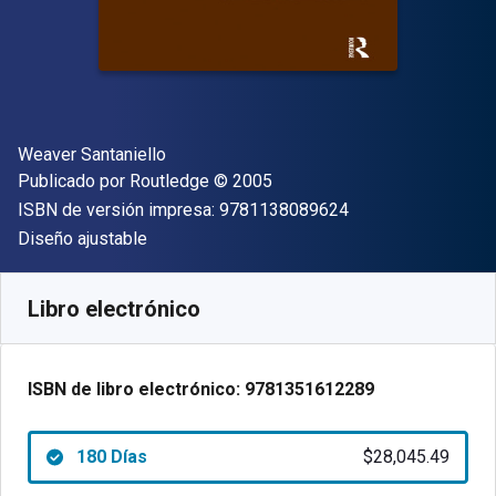
Autor(es)
Weaver Santaniello
Editor
Copyright
Publicado por
Routledge
© 2005
"ISBN-13 9781138
ISBN de versión impresa:
9781138089624
Formato
Diseño ajustable
Disponible en
$
28045.49
ARS
SKU:
9781351612289R180
Libro electrónico
ISBN de libro electrónico:
9781351612289
180 Días
$28,045.49