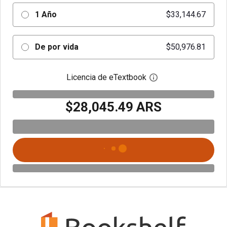
1 Año
$33,144.67
De por vida
$50,976.81
Licencia de eTextbook
Abre el cuadro de di
$28,045.49 ARS