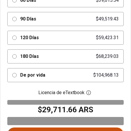
60 Días
$39,615.54
90 Días
$49,519.43
120 Días
$59,423.31
180 Días
$68,239.03
De por vida
$104,968.13
Licencia de eTextbook
Abre el cuadro de di
$29,711.66 ARS