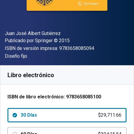
Autor(es)
Juan José Albert Gutiérrez
Editor
Copyright
Publicado por
Springer
© 2015
"ISBN-13 9783658
ISBN de versión impresa:
9783658085094
Formato
Diseño fijo
Disponible en
$
29711.66
ARS
SKU:
9783658085100R30
Libro electrónico
ISBN de libro electrónico:
9783658085100
30 Días
$29,711.66