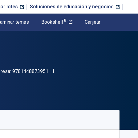
or lotes
Soluciones de educación y negocios
®
aminar temas
Bookshelf
Canjear
"ISBN-13 9781448873951"
presa:
9781448873951