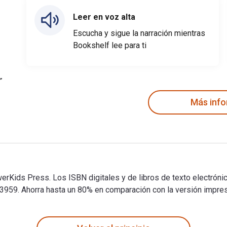
Leer en voz alta
Escucha y sigue la narración mientras
Bookshelf lee para ti
Más inf
owerKids Press. Los ISBN digitales y de libros de texto electr
. Ahorra hasta un 80% en comparación con la versión impresa a
werKids Press. Los ISBN digitales y de libros de texto electr