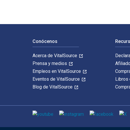
Navegación de pie de página
Conócenos
Recurs
Acerca de VitalSource
Declar
Prensa y medios
Afiliad
Empleos en VitalSource
Compra
Eventos de VitalSource
Libros 
Blog de VitalSource
Compra
Medios de comunicación social