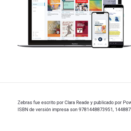
Zebras fue escrito por Clara Reade y publicado por P
ISBN de versión impresa son 9781448873951, 1448873959
Zebras fue escrito por Clara Reade y publicado por Po