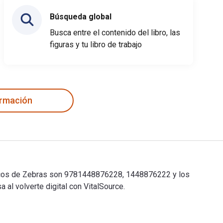
Búsqueda global
Busca entre el contenido del libro, las
figuras y tu libro de trabajo
ormación
ónicos de Zebras son 9781448876228, 1448876222 y los
l volverte digital con VitalSource.
ónicos de Zebras son 9781448876228, 1448876222 y los ISBN de 