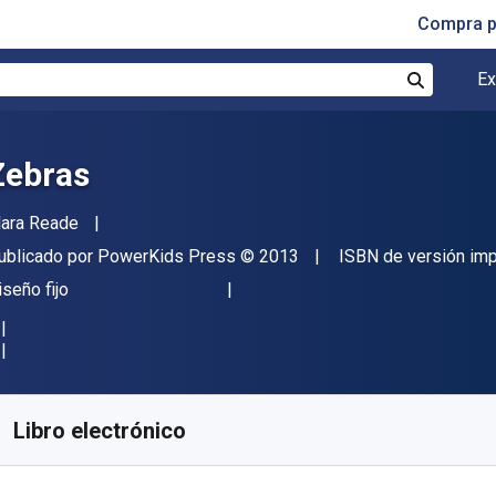
Compra p
Ex
Buscar
Zebras
utor(es)
lara Reade
itor
Copyright
ublicado por
PowerKids Press
© 2013
ISBN de versión im
ormato
iseño fijo
isponible en
$
33651.27
ARS
KU:
9781448876228
Libro electrónico