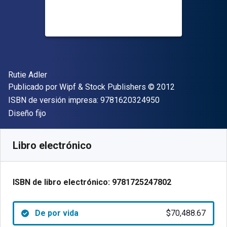
Autor(es)
Rutie Adler
Editor
Copyright
Publicado por
Wipf & Stock Publishers
© 2012
"ISBN-13 9781620
ISBN de versión impresa:
9781620324950
Formato
Diseño fijo
Disponible en
$
70488.67
ARS
SKU:
9781725247802
Libro electrónico
ISBN de libro electrónico:
9781725247802
De por vida
$70,488.67