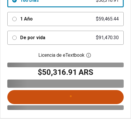
180 Días
$50,316.91
1 Año
$59,465.44
De por vida
$91,470.30
Licencia de eTextbook
Abre el cuadro de di
$50,316.91 ARS