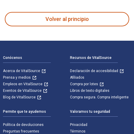
Zehou Li and the Aesthetics of Educational Maturity: A Trans
Volver al principio
Navegación de pie de página
Conócenos
Recursos de VitalSource
Acerca de VitalSource
Declaración de accesibilidad
Prensa y medios
Afiliados
Empleos en VitalSource
Compra por lotes
Eventos de VitalSource
Libros de texto digitales
Blog de VitalSource
Compra segura. Compra inteligente
Permite que te ayudemos
Valoramos tu seguridad
Política de devoluciones
Privacidad
Preguntas frecuentes
Términos