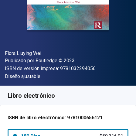
Autor(es)
Flora Liuying Wei
Editor
Copyright
Publicado por
Routledge
© 2023
"ISBN-13 9781032
ISBN de versión impresa:
9781032294056
Formato
Diseño ajustable
Disponible en
$
50316.91
ARS
SKU:
9781000656121R180
Libro electrónico
ISBN de libro electrónico:
9781000656121