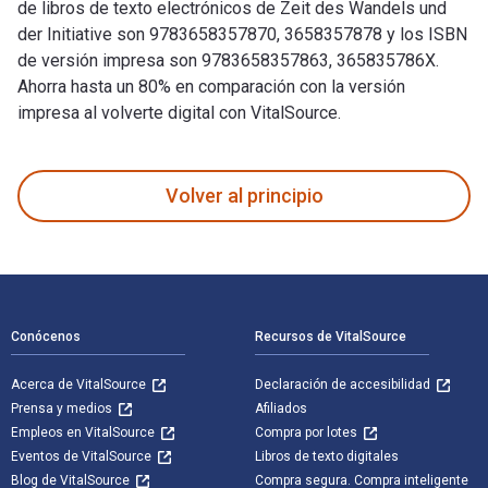
de libros de texto electrónicos de Zeit des Wandels und
der Initiative son 9783658357870, 3658357878 y los ISBN
de versión impresa son 9783658357863, 365835786X.
Ahorra hasta un 80% en comparación con la versión
impresa al volverte digital con VitalSource.
Zeit des Wandels und der Initiative: Änderungen unterstützen
Volver al principio
Navegación de pie de página
Conócenos
Recursos de VitalSource
Acerca de VitalSource
Declaración de accesibilidad
Prensa y medios
Afiliados
Empleos en VitalSource
Compra por lotes
Eventos de VitalSource
Libros de texto digitales
Blog de VitalSource
Compra segura. Compra inteligente