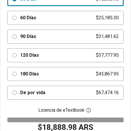
60 Días
$25,185.30
90 Días
$31,481.62
120 Días
$37,777.95
180 Días
$43,867.95
De por vida
$67,474.16
Licencia de eTextbook
Abre el cuadro de di
$18,888.98 ARS