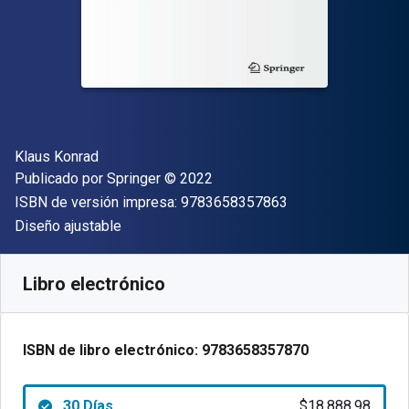
Autor(es)
Klaus Konrad
Editor
Copyright
Publicado por
Springer
© 2022
"ISBN-13 9783658
ISBN de versión impresa:
9783658357863
Formato
Diseño ajustable
Disponible en
$
18888.98
ARS
SKU:
9783658357870R30
Libro electrónico
ISBN de libro electrónico:
9783658357870
30 Días
$18,888.98