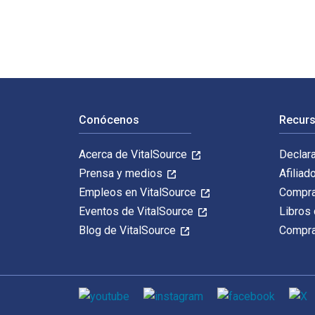
Navegación de pie de página
Conócenos
Recurs
Acerca de VitalSource
Declar
Prensa y medios
Afiliad
Empleos en VitalSource
Compra
Eventos de VitalSource
Libros 
Blog de VitalSource
Compra
Medios de comunicación social