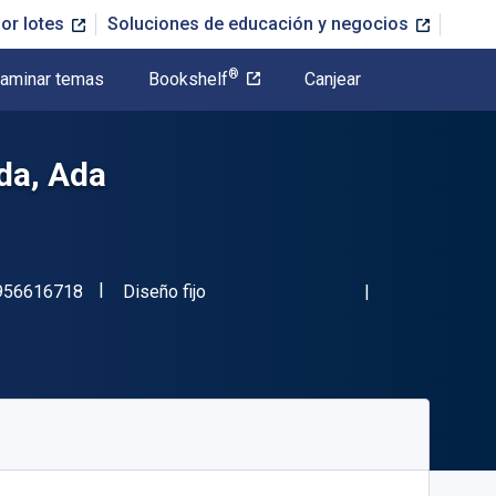
or lotes
Soluciones de educación y negocios
®
aminar temas
Bookshelf
Canjear
da, Ada
"ISBN-13 9789956616718"
Formato
956616718
Diseño fijo