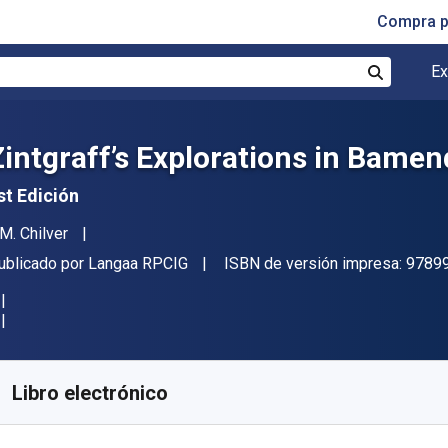
Compra p
Ex
Buscar
Zintgraff’s Explorations in Bamen
st Edición
utor(es)
.M. Chilver
itor
ublicado por
Langaa RPCIG
ISBN de versión impresa:
9789
isponible en
$
59559.77
ARS
KU:
9789956578252
Libro electrónico