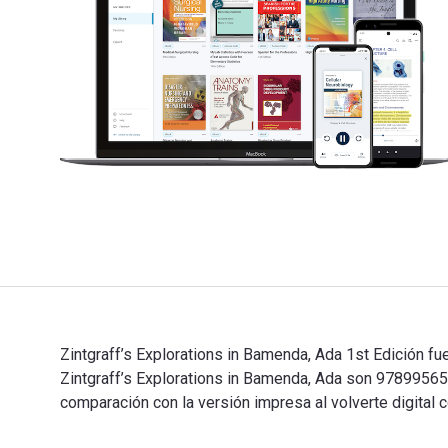
Zintgraff’s Explorations in Bamenda, Ada 1st Edición fu
Zintgraff’s Explorations in Bamenda, Ada son 978995
comparación con la versión impresa al volverte digital c
Zintgraff’s Explorations in Bamenda, Ada 1st Edición f