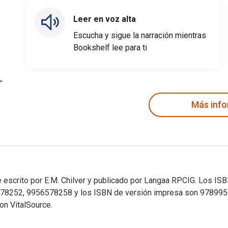
Leer en voz alta
Escucha y sigue la narración mientras
Bookshelf lee para ti
Más inf
e escrito por E.M. Chilver y publicado por Langaa RPCIG. Los ISBN
6578252, 9956578258 y los ISBN de versión impresa son 97899
on VitalSource.
ue escrito por E.M. Chilver y publicado por Langaa RPCIG. Los 