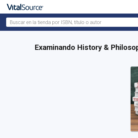
Buscar en la tienda por ISBN, título o autor
Saltar al contenido principal
Examinando History & Philos