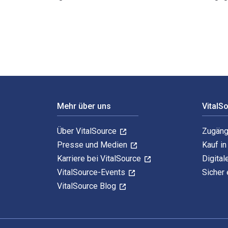
A History of East Asia: From the Origins of Civilizat
Footer Navigation
Mehr über uns
VitalS
Über VitalSource
Zugäng
Presse und Medien
Kauf i
Karriere bei VitalSource
Digital
VitalSource-Events
Sicher 
VitalSource Blog