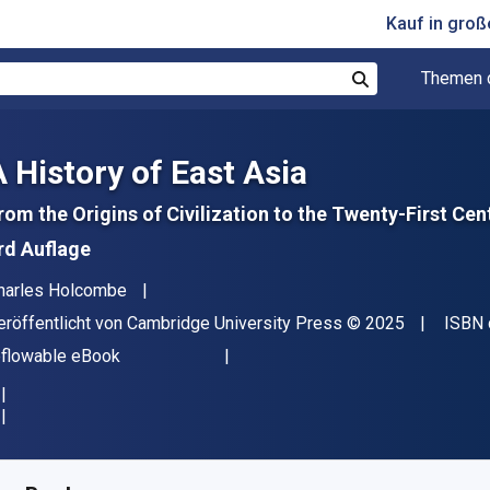
Kauf in gro
Themen 
Suchen
A History of East Asia
rom the Origins of Civilization to the Twenty-First Cen
rd Auflage
utor(en)
harles Holcombe
erleger
Copyright
eröffentlicht von
Cambridge University Press
© 2025
ISBN 
ormat
eflowable eBook
erfügbar ab
€
34.97
EUR
KU:
9781009504805R180