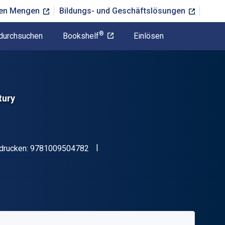
ßen Mengen
Bildungs- und Geschäftslösungen
®
durchsuchen
Bookshelf
Einlösen
tury
"ISBN-13 9781009504782"
drucken:
9781009504782