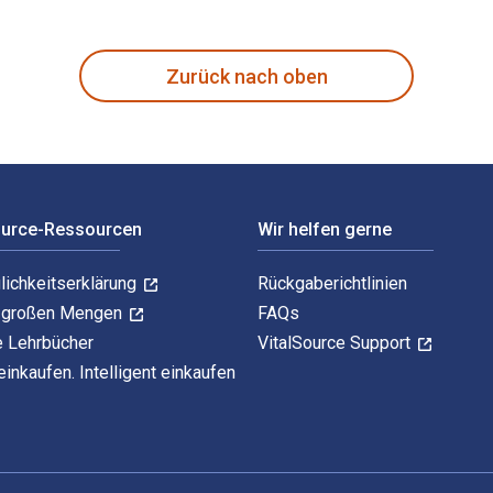
ion to the Twenty-First Century 3rd Auflage verfasst von Char
Zurück nach oben
ource-Ressourcen
Wir helfen gerne
lichkeitserklärung
Rückgaberichtlinien
n großen Mengen
FAQs
e Lehrbücher
VitalSource Support
einkaufen. Intelligent einkaufen