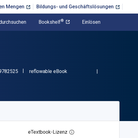
ßen Mengen
Bildungs- und Geschäftslösungen
®
durchsuchen
Bookshelf
Einlösen
"ISBN-13 9780889782525"
Format
9782525
reflowable eBook
eTextbook-Lizenz
Digitalen Lizenzdialog öffnen