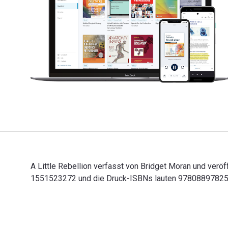
A Little Rebellion verfasst von Bridget Moran und verö
1551523272 und die Druck-ISBNs lauten 9780889782525
A Little Rebellion verfasst von Bridget Moran und ver