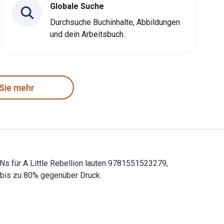
Globale Suche
Durchsuche Buchinhalte, Abbildungen
und dein Arbeitsbuch.
 Sie mehr
BNs für A Little Rebellion lauten 9781551523279,
 bis zu 80% gegenüber Druck.
-ISBNs für A Little Rebellion lauten 9781551523279, 1551523272