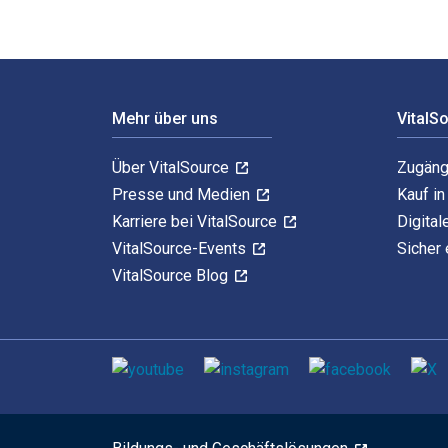
Footer Navigation
Mehr über uns
VitalS
Über VitalSource
Zugäng
Presse und Medien
Kauf i
Karriere bei VitalSource
Digital
VitalSource-Events
Sicher 
VitalSource Blog
Sozialen Medien