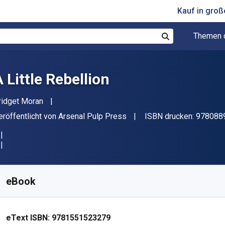
Kauf in gro
Themen 
Suchen
 Little Rebellion
utor(en)
ridget Moran
erleger
eröffentlicht von
Arsenal Pulp Press
ISBN drucken:
978088
erfügbar ab
€
12.83
EUR
KU:
9781551523279
eBook
eText ISBN:
9781551523279