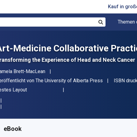
Kauf in gro
Themen 
Suchen
Art-Medicine Collaborative Pract
ransforming the Experience of Head and Neck Cancer
utor(en)
amela Brett-MacLean
erleger
eröffentlicht von
The University of Alberta Press
ISBN druc
ormat
estes Layout
erfügbar ab
€
34.99
EUR
KU:
9781772124781
eBook