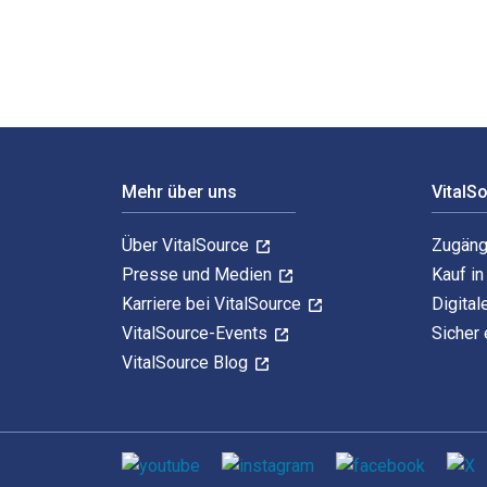
Footer Navigation
Mehr über uns
VitalS
Über VitalSource
Zugäng
Presse und Medien
Kauf i
Karriere bei VitalSource
Digital
VitalSource-Events
Sicher 
VitalSource Blog
Sozialen Medien