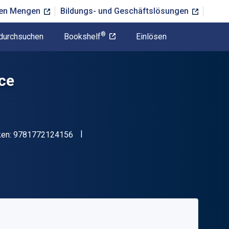
ßen Mengen
Bildungs- und Geschäftslösungen
®
durchsuchen
Bookshelf
Einlösen
ice
"ISBN-13 9781772124156"
ken:
9781772124156