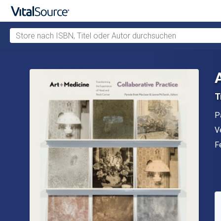
Store nach ISBN, Titel oder Autor durchsuchen
Zum Hauptinhalt springen
T
A
P
V
V
F
F
V
S