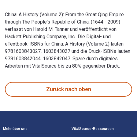
China: A History (Volume 2): From the Great Qing Empire
through The People's Republic of China, (1644 - 2009)
verfasst von Harold M. Tanner und veröffentlicht von
Hackett Publishing Company, Inc.. Die Digital- und
eTextbook-ISBNs für China: A History (Volume 2) lauten
9781603843027, 1603843027 und die Druck-ISBNs lauten
9781603842044, 1603842047. Spare durch digitales
Arbeiten mit VitalSource bis zu 80% gegenüber Druck.
China: A History (Volume 2): From the Great Qing Empire thro
Zurück nach oben
Footer Navigation
Mehr über uns
VitalSource-Ressourcen