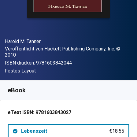
Autor(en)
Harold M. Tanner
Verleger
Copyright
Veröffentlicht von
Hackett Publishing Company, Inc.
©
2010
"ISBN-13 9781603842044"
ISBN drucken:
9781603842044
Format
Festes Layout
Verfügbar ab
€
18.55
EUR
SKU:
9781603843027
eBook
eText ISBN:
9781603843027
Lebenszeit
€18.55