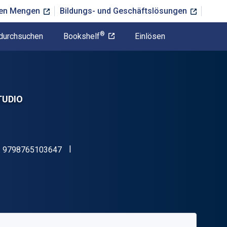
ßen Mengen
Bildungs- und Geschäftslösungen
®
durchsuchen
Bookshelf
Einlösen
STUDIO
"ISBN-13 9798765103647"
:
9798765103647