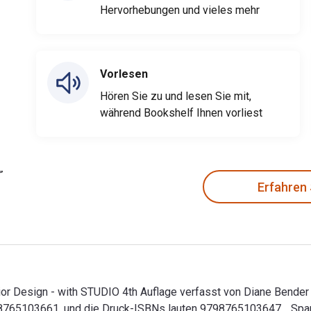
Hervorhebungen und vieles mehr
Vorlesen
Hören Sie zu und lesen Sie mit,
während Bookshelf Ihnen vorliest
Erfahren
ior Design - with STUDIO 4th Auflage verfasst von Diane Bender u
8765103661, und die Druck-ISBNs lauten 9798765103647, . Spare 