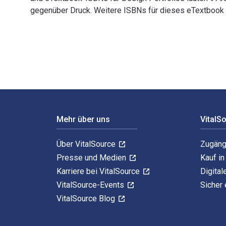
gegenüber Druck. Weitere ISBNs für dieses eTextbook
Design Portfolios: Presentation and Marketing for Int
Footer Navigation
Mehr über uns
VitalS
Über VitalSource
Zugäng
Presse und Medien
Kauf i
Karriere bei VitalSource
Digital
VitalSource-Events
Sicher 
VitalSource Blog