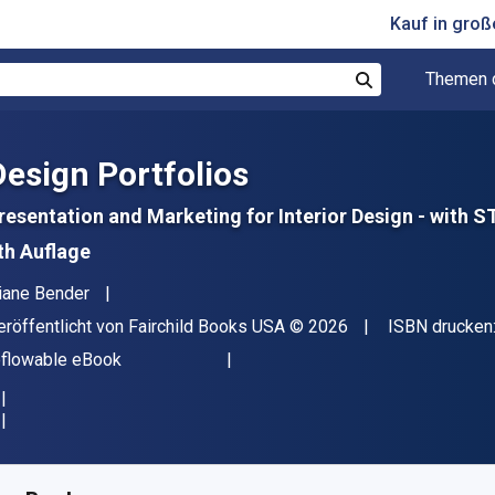
Kauf in gro
Themen 
Suchen
Design Portfolios
resentation and Marketing for Interior Design - with 
th Auflage
utor(en)
iane Bender
erleger
Copyright
eröffentlicht von
Fairchild Books USA
© 2026
ISBN drucken
ormat
eflowable eBook
erfügbar ab
€
52.02
EUR
KU:
9798765103661R180