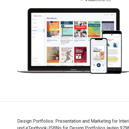
Design Portfolios: Presentation and Marketing for Inter
und eTextbook-ISBNs für Design Portfolios lauten 979