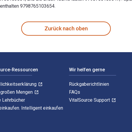
 enthalten 9798765103654.
erior Design - with STUDIO 4th Auflage verfasst von Diane Bend
Zurück nach oben
ource-Ressourcen
Wir helfen gerne
lichkeitserklärung
Rückgaberichtlinien
n großen Mengen
FAQs
e Lehrbücher
VitalSource Support
einkaufen. Intelligent einkaufen