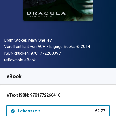
Autor(en)
Bram Stoker; Mary Shelley
Verleger
Copyright
Veröffentlicht von
ACP - Engage Books
© 2014
"ISBN-13 9781772260397"
ISBN drucken:
9781772260397
Format
reflowable eBook
Verfügbar ab
€
2.77
EUR
SKU:
9781772260410
eBook
eText ISBN:
9781772260410
Lebenszeit
€2.77