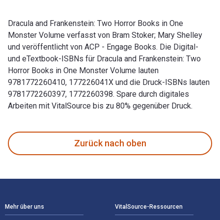
Dracula and Frankenstein: Two Horror Books in One
Monster Volume verfasst von Bram Stoker; Mary Shelley
und veröffentlicht von ACP - Engage Books. Die Digital-
und eTextbook-ISBNs für Dracula and Frankenstein: Two
Horror Books in One Monster Volume lauten
9781772260410, 177226041X und die Druck-ISBNs lauten
9781772260397, 1772260398. Spare durch digitales
Arbeiten mit VitalSource bis zu 80% gegenüber Druck.
Dracula and Frankenstein: Two Horror Books in One Monster 
Zurück nach oben
Footer Navigation
Mehr über uns
VitalSource-Ressourcen