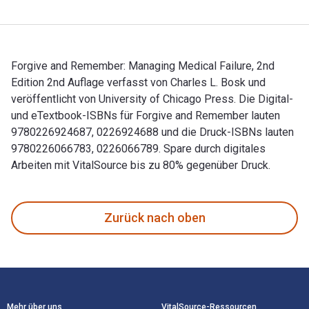
Forgive and Remember: Managing Medical Failure, 2nd
Edition 2nd Auflage verfasst von Charles L. Bosk und
veröffentlicht von University of Chicago Press. Die Digital-
und eTextbook-ISBNs für Forgive and Remember lauten
9780226924687, 0226924688 und die Druck-ISBNs lauten
9780226066783, 0226066789. Spare durch digitales
Arbeiten mit VitalSource bis zu 80% gegenüber Druck.
Forgive and Remember: Managing Medical Failure, 2nd Edition
Zurück nach oben
Footer Navigation
Mehr über uns
VitalSource-Ressourcen