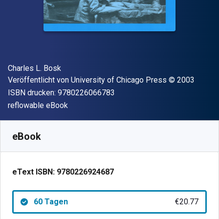
Autor(en)
Charles L. Bosk
Verleger
Copyright
Veröffentlicht von
University of Chicago Press
© 2003
"ISBN-13 9780226066783"
ISBN drucken:
9780226066783
Format
reflowable eBook
Verfügbar ab
€
20.77
EUR
SKU:
9780226924687R60
eBook
eText ISBN:
9780226924687
60 Tagen
€20.77