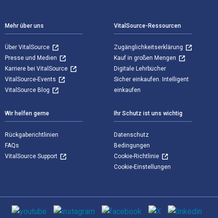
Footer Navigation
Mehr über uns
VitalSource-Ressourcen
Über VitalSource
Zugänglichkeitserklärung
Presse und Medien
Kauf in großen Mengen
Karriere bei VitalSource
Digitale Lehrbücher
VitalSource-Events
Sicher einkaufen. Intelligent
VitalSource Blog
einkaufen
Wir helfen gerne
Ihr Schutz ist uns wichtig
Rückgaberichtlinien
Datenschutz
FAQs
Bedingungen
VitalSource Support
Cookie-Richtlinie
Cookie-Einstellungen
Sozialen Medien