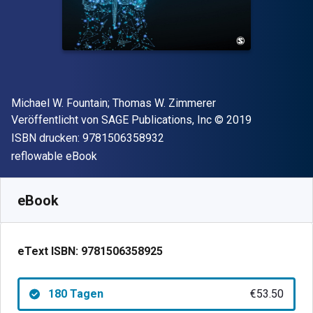
Autor(en)
Michael W. Fountain; Thomas W. Zimmerer
Verleger
Copyright
Veröffentlicht von
SAGE Publications, Inc
© 2019
"ISBN-13 9781506358932"
ISBN drucken:
9781506358932
Format
reflowable eBook
Verfügbar ab
€
53.50
EUR
SKU:
9781506358925R180
eBook
eText ISBN:
9781506358925
180 Tagen
€53.50