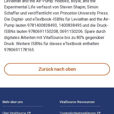
Leviathan and the Air-Pump: Hobbes, Boyle, and the
Experimental Life verfasst von Steven Shapin; Simon
Schaffer und veröffentlicht von Princeton University Press.
Die Digital- und eTextbook-ISBNs für Leviathan and the Air-
Pump lauten 9781400838493, 1400838495 und die Druck-
ISBNs lauten 9780691150208, 0691150206. Spare durch
digitales Arbeiten mit VitalSource bis zu 80% gegenüber
Druck. Weitere ISBNs für dieses eTextbook enthalten
9780691178165.
Leviathan and the Air-Pump: Hobbes, Boyle, and the Experime
Zurück nach oben
Footer Navigation
Mehr über uns
VitalSource-Ressourcen
Über VitalSource
Zugänglichkeitserklärung