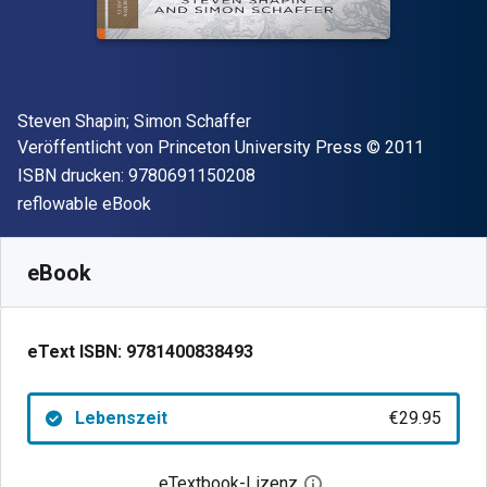
Autor(en)
Steven Shapin; Simon Schaffer
Verleger
Copyright
Veröffentlicht von
Princeton University Press
© 2011
"ISBN-13 9780691150208"
ISBN drucken:
9780691150208
Format
reflowable eBook
Verfügbar ab
€
29.95
EUR
SKU:
9781400838493
eBook
eText ISBN:
9781400838493
Lebenszeit
€29.95
eTextbook-Lizenz
Digitalen Lizenzdialo