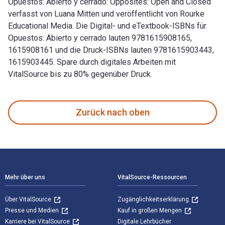
Opuestos: Abierto y cerrado: Opposites: Open and Closed
verfasst von Luana Mitten und veröffentlicht von Rourke
Educational Media. Die Digital- und eTextbook-ISBNs für
Opuestos: Abierto y cerrado lauten 9781615908165,
1615908161 und die Druck-ISBNs lauten 9781615903443,
1615903445. Spare durch digitales Arbeiten mit
VitalSource bis zu 80% gegenüber Druck.
Opuestos: Abierto y cerrado: Opposites: Open and Closed ver
Zurück nach oben
Footer Navigation
Mehr über uns
VitalSource-Ressourcen
Über VitalSource
Zugänglichkeitserklärung
Presse und Medien
Kauf in großen Mengen
Karriere bei VitalSource
Digitale Lehrbücher