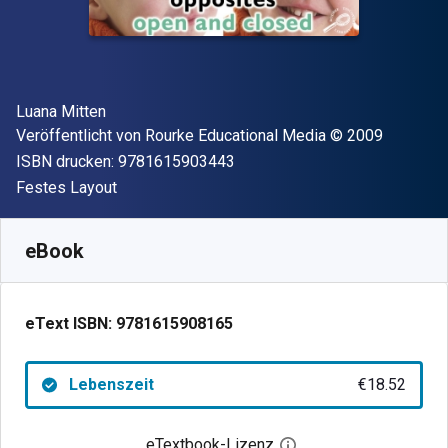
Autor(en)
Luana Mitten
Verleger
Copyright
Veröffentlicht von
Rourke Educational Media
© 2009
"ISBN-13 9781615903443"
ISBN drucken:
9781615903443
Format
Festes Layout
Verfügbar ab
€
18.52
EUR
SKU:
9781615908165
eBook
eText ISBN:
9781615908165
Lebenszeit
€18.52
eTextbook-Lizenz
Digitalen Lizenzdialo