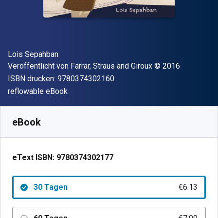
Autor(en)
Lois Sepahban
Verleger
Copyright
Veröffentlicht von
Farrar, Straus and Giroux
© 2016
"ISBN-13 9780374302160"
ISBN drucken:
9780374302160
Format
reflowable eBook
Verfügbar ab
€
6.13
EUR
SKU:
9780374302177R30
eBook
eText ISBN:
9780374302177
30 Tagen
€6.13