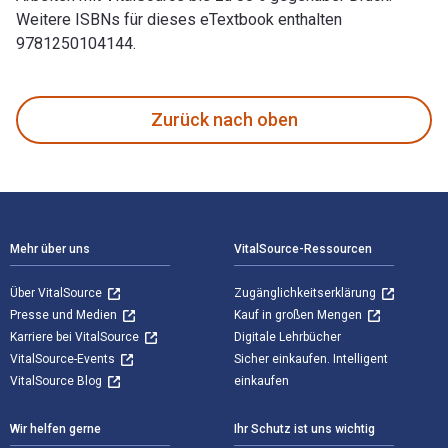
Weitere ISBNs für dieses eTextbook enthalten
9781250104144.
Paper Wishes 1st Auflage verfasst von Lois Sepahban und ve
Zurück nach oben
Footer Navigation
Mehr über uns
VitalSource-Ressourcen
Über VitalSource
Zugänglichkeitserklärung
Presse und Medien
Kauf in großen Mengen
Karriere bei VitalSource
Digitale Lehrbücher
VitalSource-Events
Sicher einkaufen. Intelligent
VitalSource Blog
einkaufen
Wir helfen gerne
Ihr Schutz ist uns wichtig