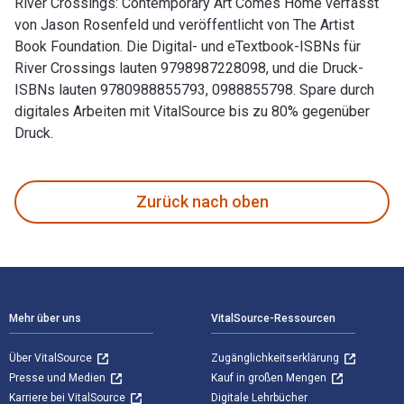
River Crossings: Contemporary Art Comes Home verfasst
von Jason Rosenfeld und veröffentlicht von The Artist
Book Foundation. Die Digital- und eTextbook-ISBNs für
River Crossings lauten 9798987228098, und die Druck-
ISBNs lauten 9780988855793, 0988855798. Spare durch
digitales Arbeiten mit VitalSource bis zu 80% gegenüber
Druck.
River Crossings: Contemporary Art Comes Home verfasst von 
Zurück nach oben
Footer Navigation
Mehr über uns
VitalSource-Ressourcen
Über VitalSource
Zugänglichkeitserklärung
Presse und Medien
Kauf in großen Mengen
Karriere bei VitalSource
Digitale Lehrbücher