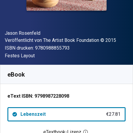
Autor(en)
Jason Rosenfeld
Verleger
Copyright
Veröffentlicht von
The Artist Book Foundation
© 2015
"ISBN-13 9780988855793"
ISBN drucken:
9780988855793
Format
Festes Layout
Verfügbar ab
€
27.81
EUR
SKU:
9798987228098
eBook
eText ISBN:
9798987228098
Lebenszeit
€27.81
eTextbook-Lizenz
Digitalen Lizenzdialo