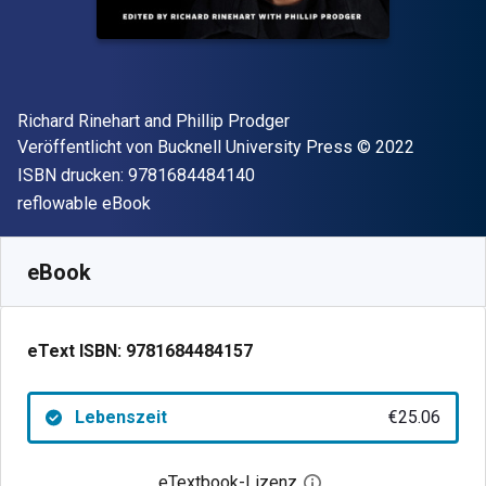
Autor(en)
Richard Rinehart and Phillip Prodger
Verleger
Copyright
Veröffentlicht von
Bucknell University Press
© 2022
"ISBN-13 9781684484140"
ISBN drucken:
9781684484140
Format
reflowable eBook
Verfügbar ab
€
25.06
EUR
SKU:
9781684484157
eBook
eText ISBN:
9781684484157
Lebenszeit
€25.06
eTextbook-Lizenz
Digitalen Lizenzdialo