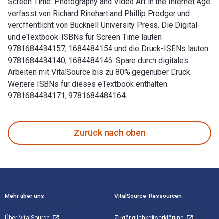
Screen Time: Photography and Video Art in the Internet Age
verfasst von Richard Rinehart and Phillip Prodger und
veröffentlicht von Bucknell University Press. Die Digital-
und eTextbook-ISBNs für Screen Time lauten
9781684484157, 1684484154 und die Druck-ISBNs lauten
9781684484140, 1684484146. Spare durch digitales
Arbeiten mit VitalSource bis zu 80% gegenüber Druck.
Weitere ISBNs für dieses eTextbook enthalten
9781684484171, 9781684484164.
Screen Time: Photography and Video Art in the Internet Age 
Zurück nach oben
Footer Navigation
Mehr über uns
VitalSource-Ressourcen
Über VitalSource
Zugänglichkeitserklärung