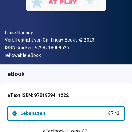
Autor(en)
Laine Nooney
Verleger
Copyright
Veröffentlicht von
Girl Friday Books
© 2023
"ISBN-13 9798218009526"
ISBN drucken:
9798218009526
Format
reflowable eBook
Verfügbar ab
€
7.43
EUR
SKU:
9781959411222
eBook
eText ISBN:
9781959411222
Lebenszeit
€7.43
eTextbook-Lizenz
Digitalen Lizenzdialo