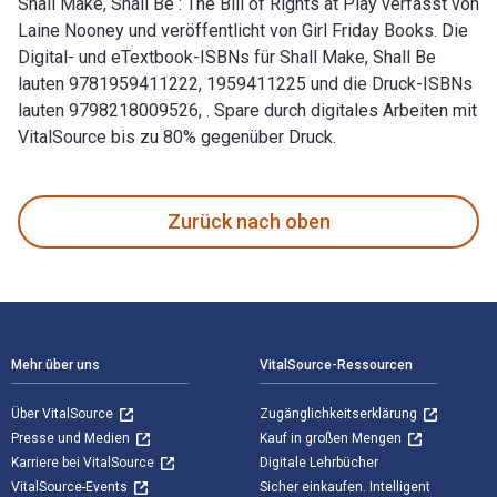
Shall Make, Shall Be : The Bill of Rights at Play verfasst von
Laine Nooney und veröffentlicht von Girl Friday Books. Die
Digital- und eTextbook-ISBNs für Shall Make, Shall Be
lauten 9781959411222, 1959411225 und die Druck-ISBNs
lauten 9798218009526, . Spare durch digitales Arbeiten mit
VitalSource bis zu 80% gegenüber Druck.
Shall Make, Shall Be : The Bill of Rights at Play verfasst v
Zurück nach oben
Footer Navigation
Mehr über uns
VitalSource-Ressourcen
Über VitalSource
Zugänglichkeitserklärung
Presse und Medien
Kauf in großen Mengen
Karriere bei VitalSource
Digitale Lehrbücher
VitalSource-Events
Sicher einkaufen. Intelligent