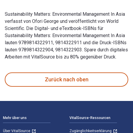
Sustainability Matters: Environmental Management In Asia
verfasst von Ofori George und veröffentlicht von World
Scientific. Die Digital- und eTextbook-ISBNs für
Sustainability Matters: Environmental Management In Asia
lauten 9789814322911, 9814322911 und die Druck-ISBNs
lauten 9789814322904, 9814322903. Spare durch digitales
Arbeiten mit VitalSource bis zu 80% gegenüber Druck.
Sustainability Matters: Environmental Management In Asia ve
Zurück nach oben
Footer Navigation
Mehr über uns
VitalSource-Ressourcen
Über VitalSource
Zugänglichkeitserklärung