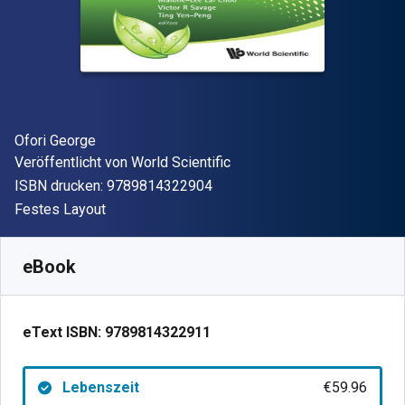
Autor(en)
Ofori George
Verleger
Veröffentlicht von
World Scientific
"ISBN-13 9789814322904"
ISBN drucken:
9789814322904
Format
Festes Layout
Verfügbar ab
€
59.96
EUR
SKU:
9789814322911
eBook
eText ISBN:
9789814322911
Lebenszeit
€59.96