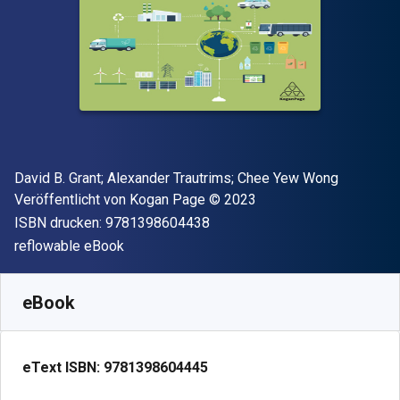
Autor(en)
David B. Grant; Alexander Trautrims; Chee Yew Wong
Verleger
Copyright
Veröffentlicht von
Kogan Page
© 2023
"ISBN-13 9781398604438"
ISBN drucken:
9781398604438
Format
reflowable eBook
Verfügbar ab
€
49.21
EUR
SKU:
9781398604445
eBook
eText ISBN:
9781398604445