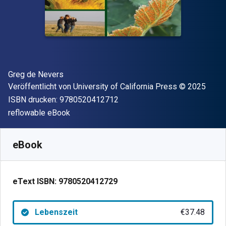
Autor(en)
Greg de Nevers
Verleger
Copyright
Veröffentlicht von
University of California Press
© 2025
"ISBN-13 9780520412712"
ISBN drucken:
9780520412712
Format
reflowable eBook
Verfügbar ab
€
37.48
EUR
SKU:
9780520412729
eBook
eText ISBN:
9780520412729
Lebenszeit
€37.48