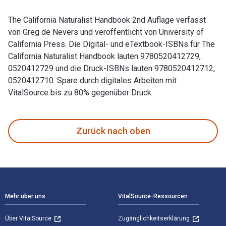
The California Naturalist Handbook 2nd Auflage verfasst
von Greg de Nevers und veröffentlicht von University of
California Press. Die Digital- und eTextbook-ISBNs für The
California Naturalist Handbook lauten 9780520412729,
0520412729 und die Druck-ISBNs lauten 9780520412712,
0520412710. Spare durch digitales Arbeiten mit
VitalSource bis zu 80% gegenüber Druck.
The California Naturalist Handbook 2nd Auflage verfasst von
Zurück nach oben
Footer Navigation
Mehr über uns
VitalSource-Ressourcen
Über VitalSource
Zugänglichkeitserklärung