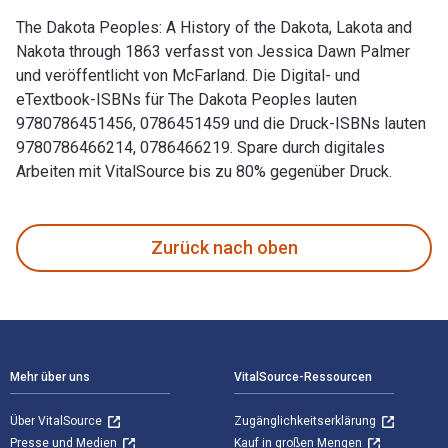
The Dakota Peoples: A History of the Dakota, Lakota and
Nakota through 1863 verfasst von Jessica Dawn Palmer
und veröffentlicht von McFarland. Die Digital- und
eTextbook-ISBNs für The Dakota Peoples lauten
9780786451456, 0786451459 und die Druck-ISBNs lauten
9780786466214, 0786466219. Spare durch digitales
Arbeiten mit VitalSource bis zu 80% gegenüber Druck.
The Dakota Peoples: A History of the Dakota, Lakota and Na
Zurück nach oben
Footer Navigation
Mehr über uns
VitalSource-Ressourcen
Über VitalSource
Zugänglichkeitserklärung
Presse und Medien
Kauf in großen Mengen