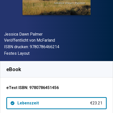
Autor(en)
Jessica Dawn Palmer
Verleger
Veröffentlicht von
McFarland
"ISBN-13 9780786466214"
ISBN drucken:
9780786466214
Format
Festes Layout
Verfügbar ab
€
23.21
EUR
SKU:
9780786451456
eBook
eText ISBN:
9780786451456
Lebenszeit
€23.21